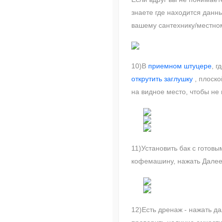
знаете где находится данн
вашему сантехнику/местному
10)В
приемном штуцере
, г
открутить заглушку
, плоско
на видное место, чтобы не
11)Установить бак с готовы
кофемашину, нажать Далее
12)Есть дренаж - нажать да