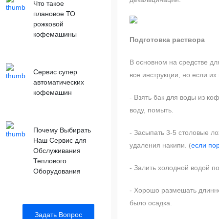
Что такое
плановое ТО
рожковой
кофемашины
Подготовка раствора
В основном на средстве дл
Сервис супер
все инструкции, но если их н
автоматических
кофемашин
- Взять бак для воды из к
воду, помыть.
Почему Выбирать
- Засыпать 3-5 столовые л
Наш Сервис для
удаления накипи. (
если по
Обслуживания
Теплового
- Залить холодной водой п
Оборудования
- Хорошо размешать длинн
было осадка.
Задать Вопрос