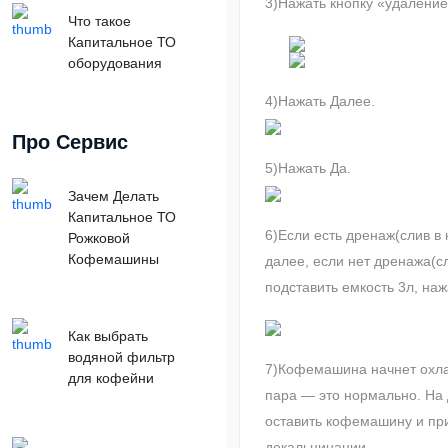
3)Нажать кнопку «удаление
Что такое
Капитальное ТО
оборудования
4)Нажать Далее.
Про Сервис
5)Нажать Да.
Зачем Делать
Капитальное ТО
6)Если есть дренаж(слив в
Рожковой
Кофемашины
далее, если нет дренажа(с
подставить емкость 3л, наж
Как выбрать
водяной фильтр
7)Кофемашина начнет охла
для кофейни
пара — это нормально. На
оставить кофемашину и при
декальцинации.