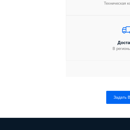
Техническая к
Доста
В регион
Задать 