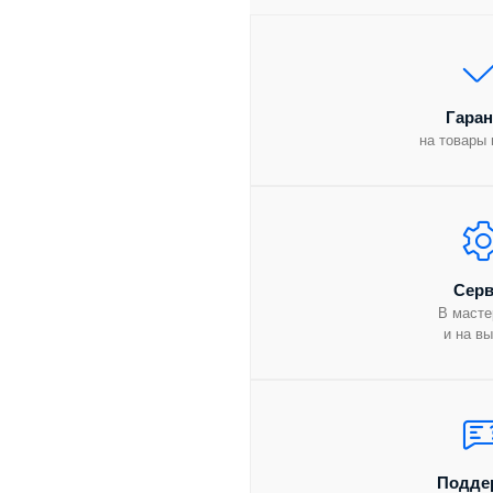
Гаран
на товары 
Серв
В масте
и на в
Подде