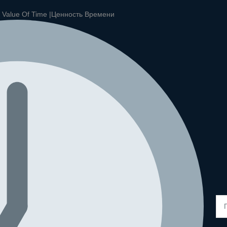
|
Value Of Time |
Ценность Времени