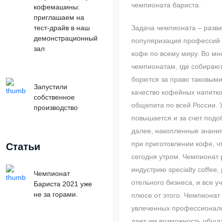
чемпионата бариста.
кофемашины:
приглашаем на
тест-драйв в наш
Задача чемпионата – разви
демонстрационный
популяризация профессий и
зал
кофе по всему миру. Во мн
чемпионатам, где собирают
борются за право таковыми
Запустили
качество кофейных напитко
собственное
общепита по всей России. 
производство
повышается и за счет подо
далее, накопленные знани
при приготовлении кофе, ч
Статьи
сегодня утром. Чемпионат 
индустрию specialty coffee,
Чемпионат
отельного бизнеса, и все у
Бариста 2021 уже
не за горами.
плюсе от этого. Чемпиона
увлеченных профессионало
дает им возможность общат