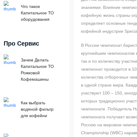
Что такое
знаниями. Влияние чемпио
Капитальное ТО
кофейную жизнь страны ог
оборудования
определяет основные тенд
кофейной индустрии Specia
Про Сервис
В России чемпионат барист
крупнейшим чемпионатом ка
Зачем Делать
так и по количеству участн
Капитальное ТО
чемпионат проводится в 10 
Рожковой
количества отборочных че
Кофемашины
в одной стране мира. Кажд
участвуют 100 – 150, иногд
которых традиционно учас
Как выбрать
чемпионате. Победитель Н
водяной фильтр
для кофейни
чемпионата получает возм
Россию на мировом чемпион
Championship (WBC) нарав