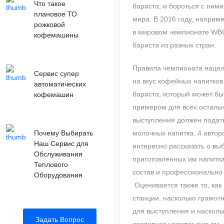
Что такое
бариста, и бороться с ними
плановое ТО
мира. В 2016 году, наприме
рожковой
в мировом чемпионате WBC
кофемашины
бариста из разных стран.
Правила чемпионата нацел
Сервис супер
на вкус кофейных напитков
автоматических
бариста, который может б
кофемашин
примером для всех остальн
выступления должен подать
Почему Выбирать
молочных напитка, 4 авторс
Наш Сервис для
интересно рассказать о вы
Обслуживания
приготовленных им напитках
Теплового
состав и профессионально 
Оборудования
Оценивается также то, как
станции, насколько грамот
для выступления и насколь
Задать Вопрос