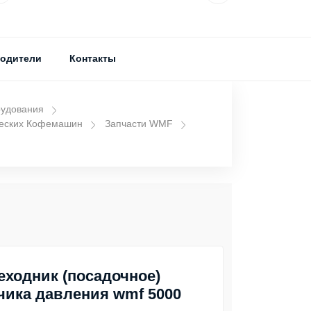
одители
Контакты
рудования
ческих Кофемашин
Запчасти WMF
еходник (посадочное)
чика давления wmf 5000