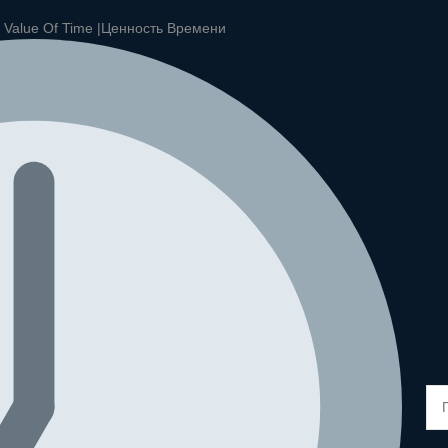
|
Value Of Time |
Ценность Времени