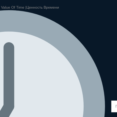
|
Value Of Time |
Ценность Времени