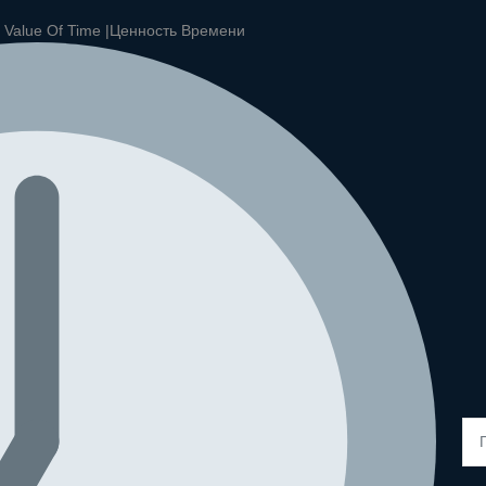
|
Value Of Time |
Ценность Времени