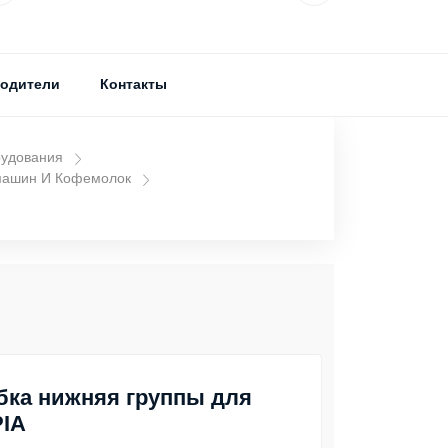
одители
Контакты
рудования
машин И Кофемолок
бка нижняя группы для
IA