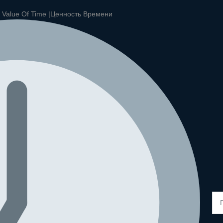
|
Value Of Time |
Ценность Времени