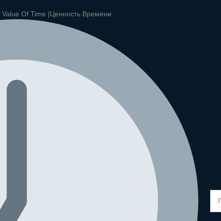
|
Value Of Time |
Ценность Времени