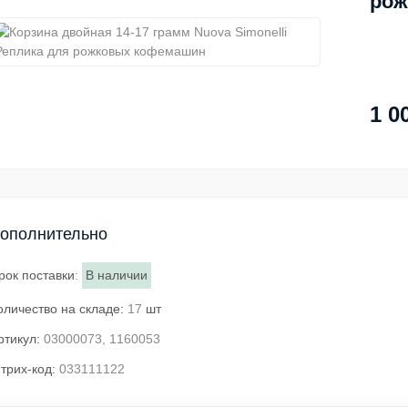
рож
1 0
ополнительно
рок поставки
:
В наличии
оличество на складе:
17
шт
ртикул:
03000073, 1160053
трих-код:
033111122