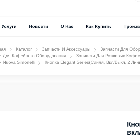
Услуги
Новости
О Нас
Как Купить
Произв
ная
Каталог
Запчасти И Аксессуары
Запчасти Для Обо
и Для Кофейного Оборудования
Запчасти Для Рожковых Кофе
и Nuova Simonelli
Кнопка Elegant Series(синяя, Вкл/выкл, 2 Лин
Кно
вкл