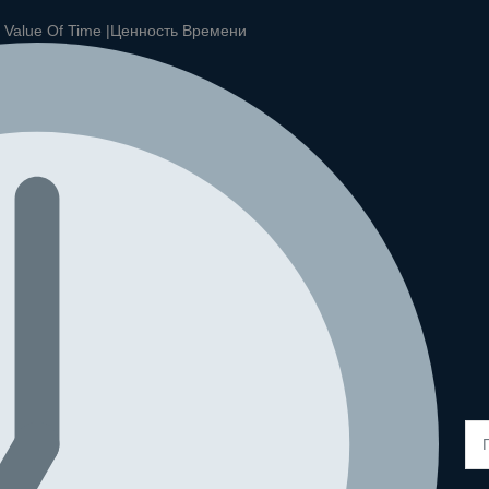
|
Value Of Time |
Ценность Времени