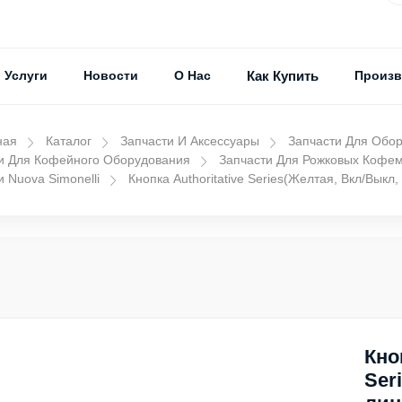
Услуги
Новости
О Нас
Как Купить
Произв
ная
Каталог
Запчасти И Аксессуары
Запчасти Для Обо
и Для Кофейного Оборудования
Запчасти Для Рожковых Кофе
и Nuova Simonelli
Кнопка Authoritative Series(Желтая, Вкл/выкл,
Кно
Ser