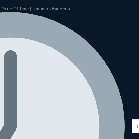
|
Value Of Time |
Ценность Времени