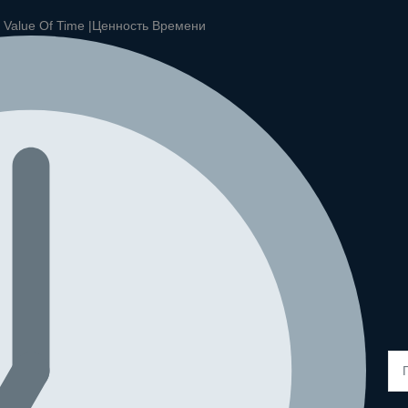
|
Value Of Time |
Ценность Времени