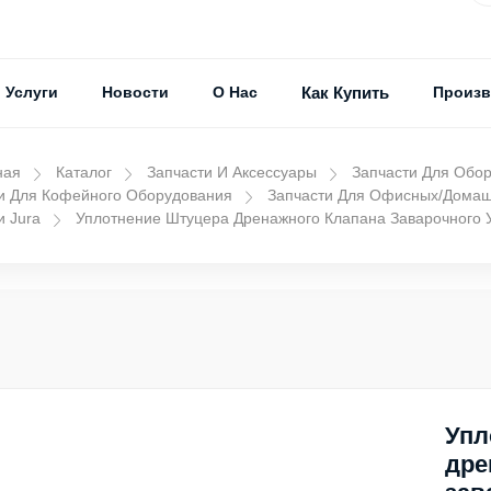
Услуги
Новости
О Нас
Как Купить
Произв
ная
Каталог
Запчасти И Аксессуары
Запчасти Для Обо
и Для Кофейного Оборудования
Запчасти Для Офисных/дома
и Jura
Уплотнение Штуцера Дренажного Клапана Заварочного У
Упл
дре