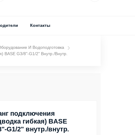
одители
Контакты
Оборудование И Водоподготовка
) BASE G3/8"-G1/2" Внутр./внутр.
нг подключения
дводка гибкая) BASE
8"-G1/2" внутр./внутр.