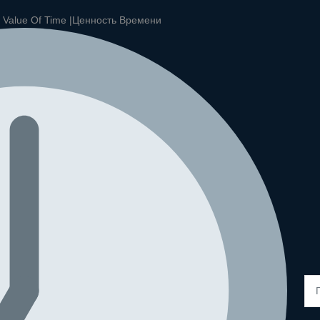
|
Value Of Time |
Ценность Времени