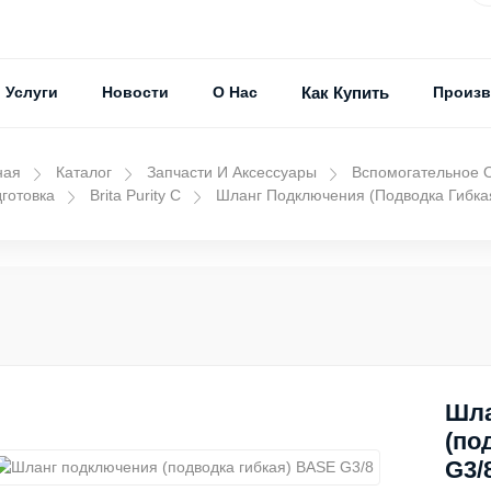
Услуги
Новости
О Нас
Как Купить
Произв
ная
Каталог
Запчасти И Аксессуары
Вспомогательное 
готовка
Brita Purity C
Шланг Подключения (подводка Гибкая
Шла
(по
G3/