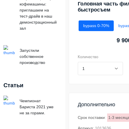
Головная часть фи
кофемашины:
быстросъем
приглашаем на
тест-драйв в наш
демонстрационный
bypass 0-70%
bypa
зал
9 90
Запустили
собственное
Количество
производство
Статьи
Чемпионат
Дополнительно
Бариста 2021 уже
не за горами.
Срок поставки
:
1-3 месяц
Артикул:
1013636