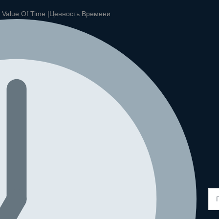
|
Value Of Time |
Ценность Времени