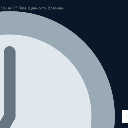
|
Value Of Time |
Ценность Времени