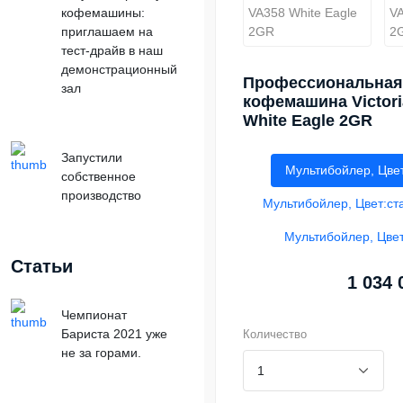
кофемашины:
приглашаем на
тест-драйв в наш
демонстрационный
Профессиональная
зал
кофемашина Victori
White Eagle 2GR
Запустили
Мультибойлер, Цвет
собственное
производство
Мультибойлер, Цвет:ст
Мультибойлер, Цве
Статьи
1 034 
Чемпионат
Бариста 2021 уже
Количество
не за горами.