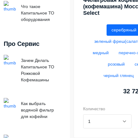
Фильтровая кофев
(кофемашина) Mocc
Что такое
Select
Капитальное ТО
оборудования
серебряный
зеленый фреш(салат
Про Сервис
медный
перечно-
Зачем Делать
розовый
с
Капитальное ТО
Рожковой
черный глянец
Кофемашины
32 7
Как выбрать
Количество
водяной фильтр
для кофейни