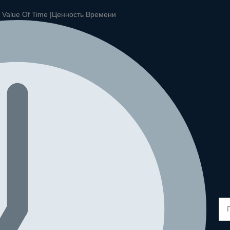
|
Value Of Time |
Ценность Времени