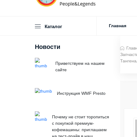
Главная
Каталог
Новости
Глав
Запчаст
Тангена
Приветствуем на нашем
сайте
Инструкция WMF Presto
Почему не стоит торопиться
с покупкой премиум-
кофемашины: приглашаем
на тест-драйв в наш