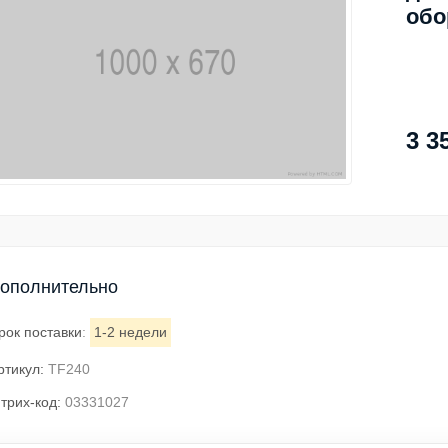
обо
3 3
ополнительно
рок поставки
:
1-2 недели
ртикул:
TF240
трих-код:
03331027