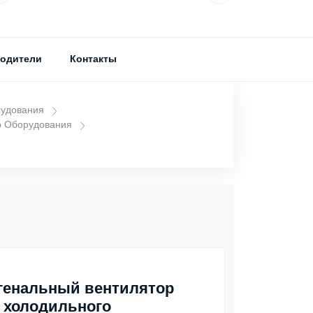
одители
Контакты
рудования
о Оборудования
генальный вентилятор
 холодильного